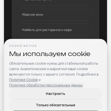
Барные зоны
Мебель для ресторанов и кафе
Мебель из искусственного камня
COOKIE NOTICE
Мы используем cookie
Кабинеты руководителей
Обязательные cookie нужны для стабильной работы
сайта. Аналитические и маркетинговые cookie
включаются только с вашего согласия. Подробнее в
Двери и стеновые панели
Политике Cookie
и
Политике обработки персональных данных
.
Мебель для отелей
Настроить
Только обязательные
Встраиваемая мебель